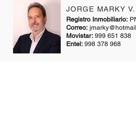
JORGE MARKY V.
​Registro Inmobiliario:
PN
Correo:
jmarky@hotmai
Movistar:
999 651 838
Entel:
998 378 968