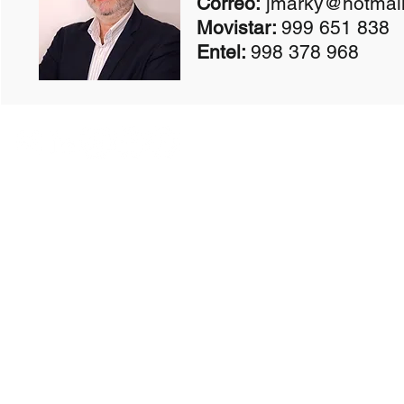
Correo:
jmarky@hotmai
Movistar:
999 651 838
Entel:
998 378 968